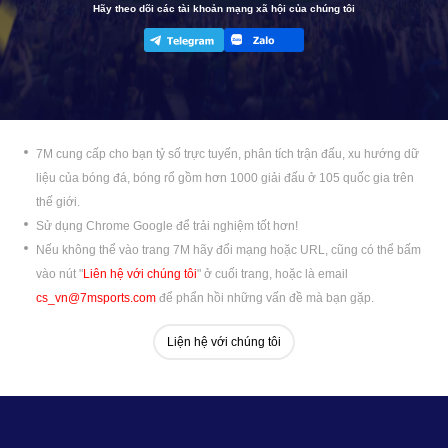
Hãy theo dõi các tài khoản mạng xã hội của chúng tôi
7M cung cấp cho bạn tỷ số trực tuyến, phân tích trận đấu, xu hướng dữ
liệu của bóng đá, bóng rổ gồm hơn 1000 giải đấu ở 105 quốc gia trên
thế giới.
Sử dụng Chrome Google để trải nghiệm tốt hơn!
Nếu không thể vào trang 7M hãy đổi mạng hoặc URL, cũng có thể bấm
vào nút "
Liên hệ với chúng tôi
" ở cuối trang, hoặc là email
cs_vn@7msports.com
để phẩn hồi những vấn đề mà bạn gặp.
Liện hệ với chúng tôi