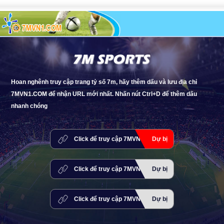
Hoan nghênh truy cập trang tỷ số 7m, hãy thêm dấu và lưu địa chỉ
7MVN1.COM để nhận URL mới nhất. Nhấn nút Ctrl+D để thêm dấu
nhanh chóng
Click để truy cập 7MVN9.COM
Dự bị
Click để truy cập 7MVN10.COM
Dự bị
Click để truy cập 7MVN11.COM
Dự bị